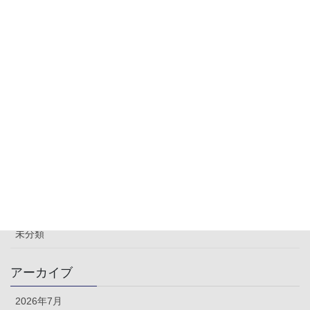
ニタリング】にBBPから佐藤空(173cm97kg)がドッキ
リ仕掛人(レスリングコーチ役)として出演
2025年12月5日
2025年12月2日(火)フジテレビ【ぽかぽか】のシュミ
レーション(番組協力)にBBPから比嘉渉(188cm115kg)
を派遣。※中田翔さんの代役
2025年12月3日
カテゴリー
ブログ
出演実績
未分類
アーカイブ
2026年7月